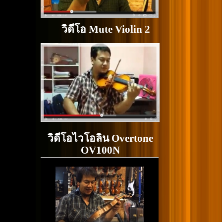
วิดีโอ Mute Violin 2
วิดีโอไวโอลิน Overtone
OV100N