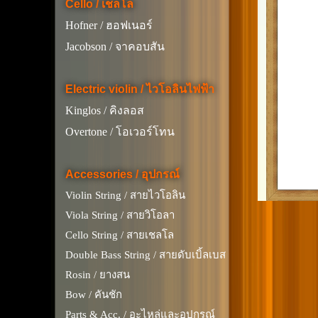
Cello /
เชลโล
Hofner / ฮอฟเนอร์
Jacobson / จาคอบสัน
Electric violin /
ไวโอลินไฟฟ้า
Kinglos / คิงลอส
Overtone / โอเวอร์โทน
Accessories /
อุปกรณ์
Violin String / สายไวโอลิน
Viola String / สายวิโอลา
Cello String / สายเชลโล
Double Bass String / สายดับเบิ้ลเบส
Rosin / ยางสน
Bow / คันชัก
Parts & Acc. / อะไหล่และอุปกรณ์