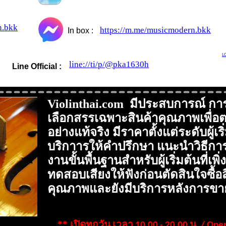
n.bkk
https://m.me/musicmodern.bkk
In box :
L
line://ti/p/@pka1630h
Line Official :
Violinthai.com มีประสบการณ์ กา
เลือกสรรเฉพาะสินค้าคุณภาพเพื่
อย่างแท้จริง มีราคาตั้งแต่ระดับผู้
บริกาารให้คำปรึกษา แนะนำวิธีการ
งานขั้นพื้นฐานสำหรับผู้เริ่มต้นที่เพิ
ทดสอบเสียงให้ฟังก่อนตัดสินใจซื้อสิ
คุณภาพและยังมีบริการหลังการข
**
เปิดทุกวัน
เวลา
น
10.00 - 20.00
. / Ope