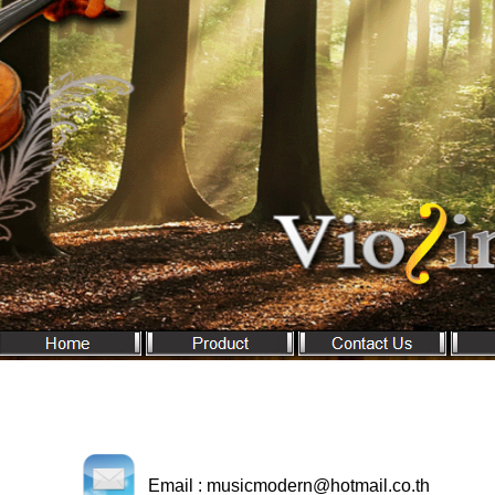
Email : musicmodern@hotmail.co.th