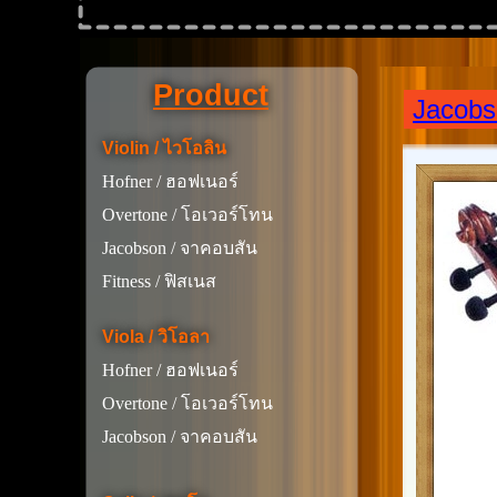
Product
Violin /
ไวโอลิน
Hofner / ฮอฟเนอร์
Overtone / โอเวอร์โทน
Jacobson / จาคอบสัน
Fitness / ฟิสเนส
Viola /
วิโอลา
Hofner / ฮอฟเนอร์
Overtone / โอเวอร์โทน
Jacobson / จาคอบสัน