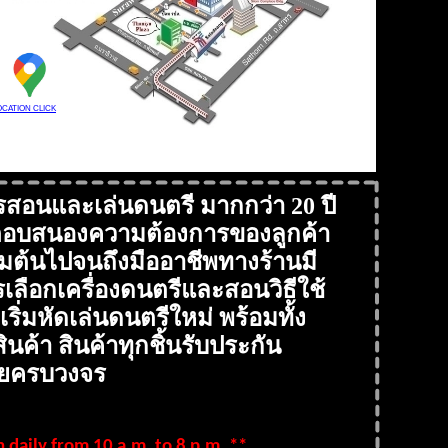
OCATION CLICK
รสอนและเล่นดนตรี มากกว่า 20 ปี
อตอบสนองความต้องการของลูกค้า
เริ่มต้นไปจนถึงมืออาชีพทางร้านมี
เลือกเครื่องดนตรีและสอนวิธีใช้
่งเริ่มหัดเล่นดนตรีใหม่ พร้อมทั้ง
นค้า สินค้าทุกชิ้นรับประกัน
ายครบวงจร
n daily from 10 a.m. to 8 p.m. **